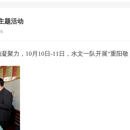
”主题活动
6
的
凝聚力，
10月10日-11日，水文一队开展
“
重阳敬