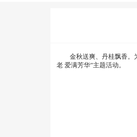
金秋送爽、丹桂飘香
。
老
爱满芳华
”主题活动。