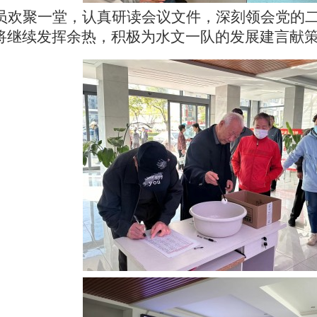
员欢聚一堂，认真研读会议文件，深刻领会党的
将继续发挥
余热，
积极
为
水文一队的发展
建言献